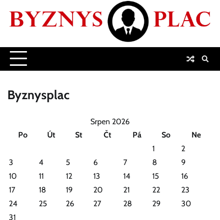
Skip
to
content
Byznysplac
Srpen 2026
Po
Út
St
Čt
Pá
So
Ne
1
2
3
4
5
6
7
8
9
10
11
12
13
14
15
16
17
18
19
20
21
22
23
24
25
26
27
28
29
30
31